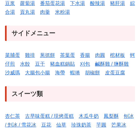
豆浆
蘿蔔湯
番茄蛋花湯
下水湯
酸辣湯
豬肝湯
綜
合湯
貢丸湯
肉羹
米粉湯
サイドメニュー
菜脯蛋
雞排
葱抓餅
茶葉蛋
香腸
肉圓
棺材板
蚵
仔煎
水餃
豆干
豬血糕
鍋貼
刈包
鹹酥雞 / 鹽酥雞
沙威瑪
大腸包小腸
海帶
蝦捲
胡椒餅
皮蛋
豆腐
スイーツ類
杏仁茶
古早味蛋糕 / 現烤蛋糕
木瓜牛奶
鳳梨酥
刨冰
/ 剉冰 / 雪花冰
豆花
仙草
珍珠奶茶
芋圓
芒果冰