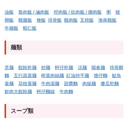
油飯
魯肉飯 / 滷肉飯
焢肉飯 / 炕肉飯 / 爌肉飯
粥
猪
脚飯
雞腿飯
燴飯
排骨飯
雞肉飯
叉焼飯
海南雞飯
牛腩飯
蝦仁飯
麺類
意麺
餛飩乾麺
炒麺
蚵仔乾麺
涼麺
陽春麺
排骨酥
麵
五行蔬菜麺
榨菜肉絲麺
紅油抄手麺
擔仔麵
魷魚
羹麺
花枝羹麺
牛肉湯麺
甜醬麵
肉燥麺
傻瓜乾麵
鮮肉大餛飩麺
蚵仔麵線
牛肉麵
スープ類