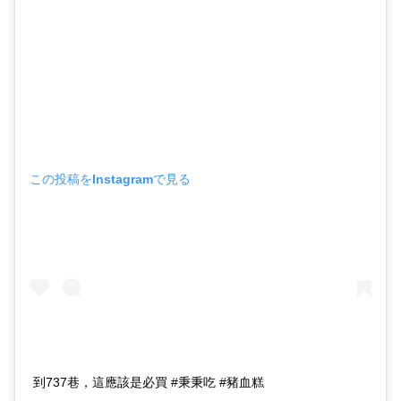
この投稿をInstagramで見る
到737巷，這應該是必買 #秉秉吃 #豬血糕