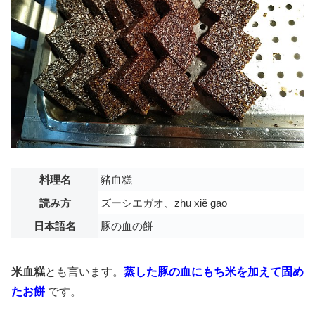
料理名
豬血糕
読み方
ズーシエガオ、zhū xiě gāo
日本語名
豚の血の餅
米血糕
とも言います。
蒸した豚の血にもち米を加えて固め
たお餅
です。