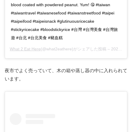
blood coated with powdered peanut. Yum! 🤤 #taiwan
#taiwantravel #taiwanesefood #taiwanstreetfood #taipei
#taipeifood #taipeisnack #glutinuousricecake
#stickyricecake #bloodstickyrice #台灣 #台灣美食 #台灣旅
遊 #台北 #台北美食 #豬血糕
What 2 Eat Here
(@what2eathere)がシェアした投稿 –
2020年 8月月26日午前12時20分PDT
夜市でよく売っていて、木の箱や蒸し器の中に入れられて
います。