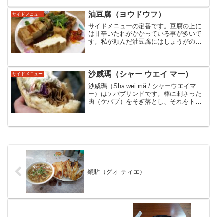
のを網脂で巻き、油で揚げたものです。
さつま揚げに近いですが、外側はカリカ
油豆腐（ヨウドウフ）
サイドメニュー
リです。
サイドメニューの定番です。豆腐の上に
は甘辛いたれがかかっている事が多いで
す。私が頼んだ油豆腐にはしょうがの千
切りがかかっていて、さっぱりとした味
でした。日本の味と似ているので、日本
人も食べやすい料理だと思います。ま
た、お店によっては辣椒醤（...
沙威瑪（シャー ウエイ マー）
サイドメニュー
沙威瑪（Shā wēi mǎ / シャーウエイマ
ー）はケバブサンドです。棒に刺さった
肉（ケバブ）をそぎ落とし、それをトマ
トやレタス、ピクルスなどの野菜を一緒
にサンドした中東の料理のことです。台
湾の夜市でよく見かけます。最近食べて
感動したので、個人的におすすめです。
チーズやマスタード、ブラックペッパー
などトッピングがいくつかあり、好みの
ものを選べます。
鍋貼（グオ ティエ）