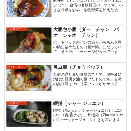
蚵仔煎（オアジェン）は カキ入りオムレ
ツ です。台湾の名物料理の一つです。小
さな牡蠣を炒め、葉物野菜を加えた後、
水でといた片栗粉と溶きたまごでオムレ
ツ状に仕上げた料理です。オムレツとあ
りますが卵はあまり入っておらず、日本
のお好み焼きなどと似た粉物の料理に近
大腸包小腸（ダー チャン バ
サイドメニュー
いです。
オ シャオ チャン）
ホットドッグのパンの部分がもち米を豚
の腸に詰めたもの（糯米腸）になってい
て、その中にソーセージが入っていま
す。トッピングでニンニクや酸菜などを
加えます。もち米のもちもちした感触と
ソーセージのプリっとした感触が組み合
臭豆腐（チョウドウフ）
サイドメニュー
わさって、不思議な食感を味...
名前の通り臭い豆腐のことで、発酵液に
漬けた豆腐を油で揚げたものです。台湾
の臭豆腐は上に甘辛いタレがかかってお
り、キャベツや白菜の酢漬けがのってい
ることも多いです。臭いが強烈なので、
苦手な人もいるかもしれません。夜市の
屋台でよく売っていると思...
蝦捲（シャー ジュエン）
サイドメニュー
蝦捲（Xiā juǎn / シャージュエン）はエビ
のすり身揚げです。炸蝦捲（Zhà xiā juǎn
/ ジャーシャージュエン）とも言います。
蝦（Xiā）は海老です。エビのすり身、豚
挽肉、セロリ、葱を調味料で味付けたも