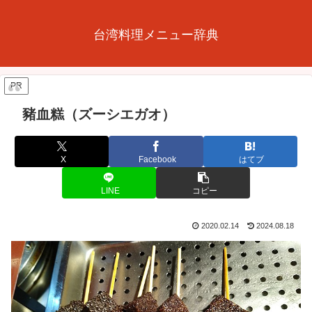
台湾料理メニュー辞典
PR
豬血糕（ズーシエガオ）
X
Facebook
はてブ
LINE
コピー
2020.02.14
2024.08.18