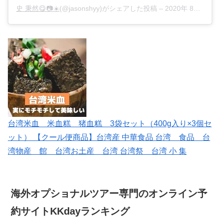
史 秉然😋📷☀️
(@jasonshyy)がシェアした投稿 –
2020年 8月月9日午前7時16分PDT
台湾米血 米血糕 猪血糕 3袋セット（400g入り×3個セ
ット） 【クール便商品】台湾産 中華食品 台湾 食品 台
湾物産 館 台湾お土産 台湾 台湾祭 台湾 小 集
海外オプショナルツアー専門のオンライン予
約サイトKKdayランキング