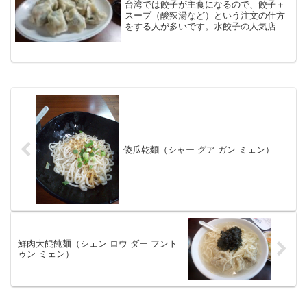
台湾では餃子が主食になるので、餃子＋
などトッピングがいくつかあり、好みの
スープ（酸辣湯など）という注文の仕方
ものを選べます。
をする人が多いです。水餃子の人気店巧
之味手工水餃地元の人にも人気の水餃子
のお店です。MRT善導寺駅から徒歩約10
分です。台北日帰り弾丸旅 食べまくり! 1
年12回: こ...
傻瓜乾麵（シャー グア ガン ミェン）
鮮肉大餛飩麺（シェン ロウ ダー フント
ゥン ミェン）