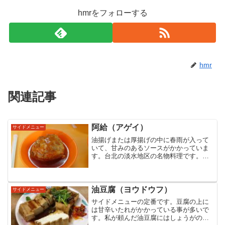
hmrをフォローする
hmr
関連記事
阿給（アゲイ）
サイドメニュー
油揚げまたは厚揚げの中に春雨が入って
いて、甘みのあるソースがかかっていま
す。台北の淡水地区の名物料理です。日
本の「お揚げ」が元となっているそうで
す。淡水にはたくさんの阿給のお店があ
ります。がっつりした料理ではなく、お
やつ感覚で食べるものです...
油豆腐（ヨウドウフ）
サイドメニュー
サイドメニューの定番です。豆腐の上に
は甘辛いたれがかかっている事が多いで
す。私が頼んだ油豆腐にはしょうがの千