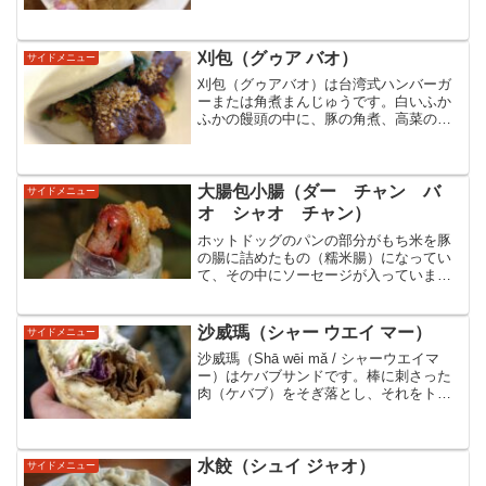
切りがかかっていて、さっぱりとした味
でした。日本の味と似ているので、日本
人も食べやすい料理だと思います。ま
た、お店によっては辣椒醤（...
刈包（グゥア バオ）
サイドメニュー
刈包（グゥアバオ）は台湾式ハンバーガ
ーまたは角煮まんじゅうです。白いふか
ふかの饅頭の中に、豚の角煮、高菜の漬
物、卵焼き、ピーナッツの粉、砂糖など
が入っています。中国福建省の「虎咬
豬」と呼ばれる食べ物が由来とされてい
ます。長崎の中華街などでは「角煮まん
大腸包小腸（ダー チャン バ
サイドメニュー
じゅう」として売られています。
オ シャオ チャン）
ホットドッグのパンの部分がもち米を豚
の腸に詰めたもの（糯米腸）になってい
て、その中にソーセージが入っていま
す。トッピングでニンニクや酸菜などを
加えます。もち米のもちもちした感触と
ソーセージのプリっとした感触が組み合
沙威瑪（シャー ウエイ マー）
サイドメニュー
わさって、不思議な食感を味...
沙威瑪（Shā wēi mǎ / シャーウエイマ
ー）はケバブサンドです。棒に刺さった
肉（ケバブ）をそぎ落とし、それをトマ
トやレタス、ピクルスなどの野菜を一緒
にサンドした中東の料理のことです。台
湾の夜市でよく見かけます。最近食べて
感動したので、個人的におすすめです。
水餃（シュイ ジャオ）
サイドメニュー
チーズやマスタード、ブラックペッパー