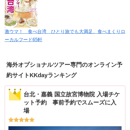
激ウマ！ 食べ台湾 ひとり旅でも大満足、食べまくりロ
ーカルフード65軒
海外オプショナルツアー専門のオンライン予
約サイトKKdayランキング
台北・嘉義 国立故宮博物院 入場チケ
ット予約 事前予約でスムーズに入
場