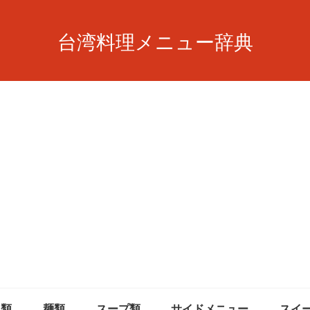
台湾料理メニュー辞典
飯類
麺類
スープ類
サイドメニュー
スイ