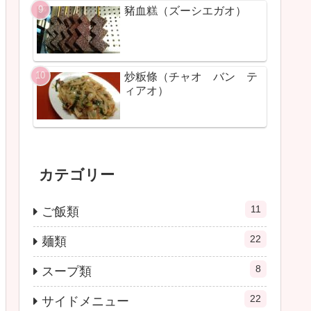
豬血糕（ズーシエガオ）
炒粄條（チャオ バン テ
ィアオ）
カテゴリー
11
ご飯類
22
麺類
8
スープ類
22
サイドメニュー