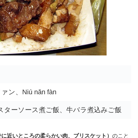
ン、Niú nǎn fàn
スターソース煮ご飯、牛バラ煮込みご飯
骨に近いところの柔らかい肉、ブリスケット）
のこと