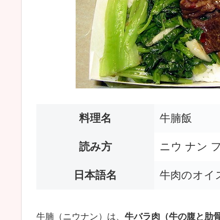
料理名
牛腩飯
読み方
ニウ ナン ファ
日本語名
牛肉のオイ
牛腩（ニウナン）は、
牛バラ肉（牛の腹と肋