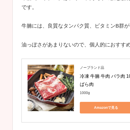
です。
牛腩には、良質なタンパク質、ビタミンB群
油っぽさがあまりないので、個人的におすす
ノーブランド品
冷凍 牛腩 牛肉 バラ肉 1
ばら肉
1000g
Amazonで見る