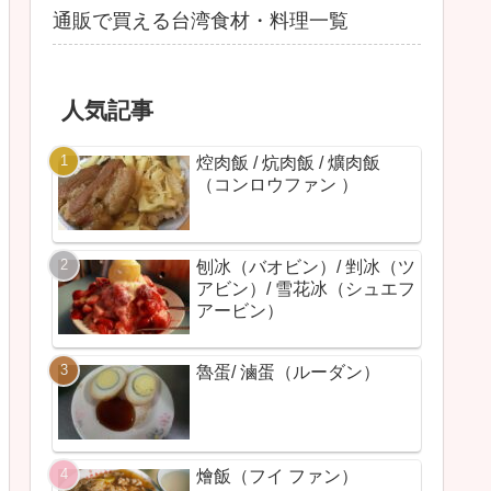
通販で買える台湾食材・料理一覧
人気記事
焢肉飯 / 炕肉飯 / 爌肉飯
（コンロウファン ）
刨冰（バオビン）/ 剉冰（ツ
アビン）/ 雪花冰（シュエフ
アービン）
魯蛋/ 滷蛋（ルーダン）
燴飯（フイ ファン）