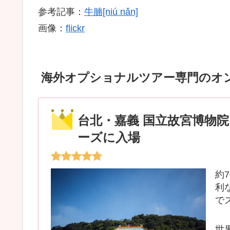
参考記事：
牛腩[niú nǎn]
画像：
flickr
海外オプショナルツアー専門のオン
台北・嘉義 国立故宮博物
ーズに入場
約
利
で
世