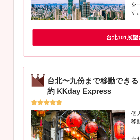
を
す
台北101展
台北〜九份まで移動できる
約 KKday Express
個
移
台