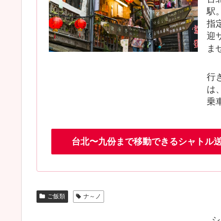
駅
指
迎
ま
行
は
乗
台北〜九份まで移動できるシャトル送迎サ
ご飯類
ナ～ノ
シ