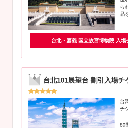
ら
品
台北・嘉義 国立故宮博物院 入
台北101展望台 割引入場
台
チ
8