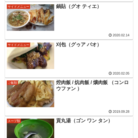
鍋貼（グオ ティエ）
サイドメニュー
2020.02.14
刈包（グゥア バオ）
サイドメニュー
2020.02.05
焢肉飯 / 炕肉飯 / 爌肉飯 （コンロ
ご飯類
ウファン ）
2019.09.28
貢丸湯（ゴン ワン タン）
スープ類