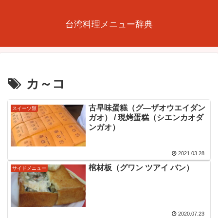
台湾料理メニュー辞典
カ～コ
古早味蛋糕（グ―ザオウエイダン
スイーツ類
ガオ） / 現烤蛋糕（シエンカオダ
ンガオ）
2021.03.28
棺材板（グワン ツアイ バン）
サイドメニュー
2020.07.23