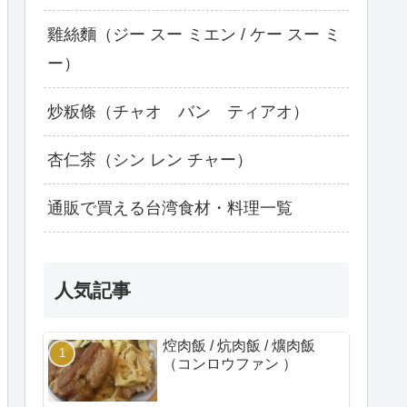
雞絲麵（ジー スー ミエン / ケー スー ミ
ー）
炒粄條（チャオ バン ティアオ）
杏仁茶（シン レン チャー）
通販で買える台湾食材・料理一覧
人気記事
焢肉飯 / 炕肉飯 / 爌肉飯
（コンロウファン ）