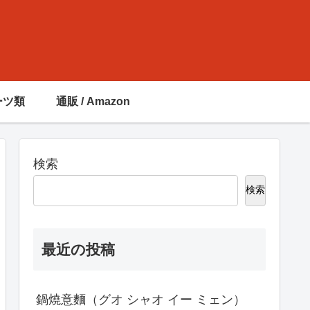
ーツ類
通販 / Amazon
検索
検索
最近の投稿
鍋燒意麵（グオ シャオ イー ミェン）