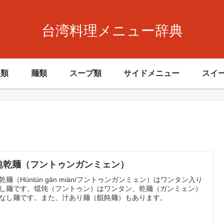
台湾料理メニュー辞典
飯類
麺類
スープ類
サイドメニュー
スイ
飩乾麺（フントゥンガンミェン）
乾麺（Húntún gān miàn/フントゥンガンミェン）はワンタン入り
し麺です。馄饨（フントゥン）はワンタン、乾麺（ガンミェン）
なし麺です。また、汁あり麺（餛飩麺）もあります。