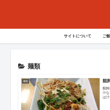
サイトについて
ご
麺類
餛
麺類
餛飩
汁な
は汁