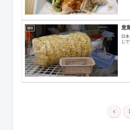
意
麺類
日本
じです
前
へ