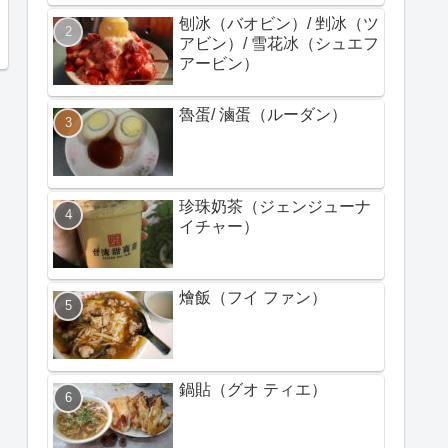
刨冰（バオビン）/ 剉冰（ツ
アビン）/ 雪花冰（シュエフ
アービン）
魯蛋/ 滷蛋（ルーダン）
珍珠奶茶（ジェンジューナ
イチャー）
燴飯（フイ ファン）
鍋貼（グオ ティエ）