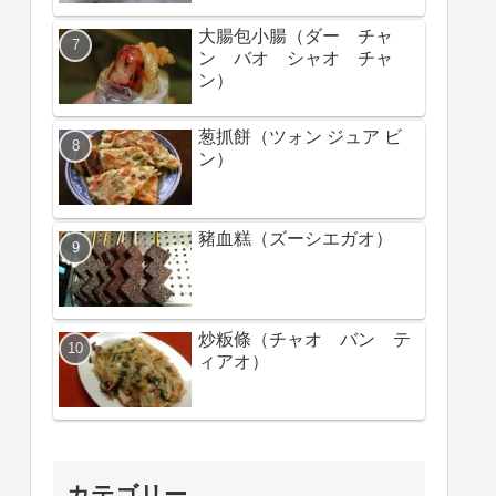
大腸包小腸（ダー チャ
ン バオ シャオ チャ
ン）
葱抓餅（ツォン ジュア ビ
ン）
豬血糕（ズーシエガオ）
炒粄條（チャオ バン テ
ィアオ）
カテゴリー