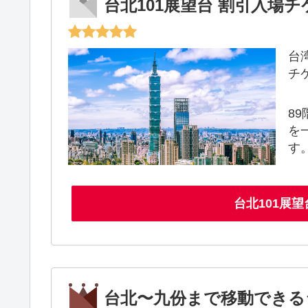
台北101展望台 割引入場
台
チ
8
を
す
台北101展
台北〜九份まで移動できる