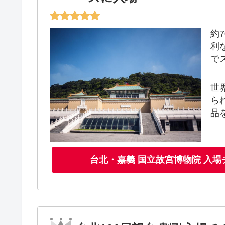
約
利
で
世
ら
品
台北・嘉義 国立故宮博物院 入