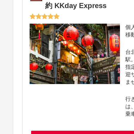
約 KKday Express
個
移
台
駅
指
迎
ま
行
は
乗