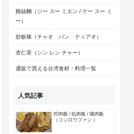
雞絲麵（ジー スー ミエン / ケー スー ミ
ー）
炒粄條（チャオ バン ティアオ）
杏仁茶（シン レン チャー）
通販で買える台湾食材・料理一覧
人気記事
焢肉飯 / 炕肉飯 / 爌肉飯
（コンロウファン ）