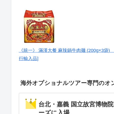
《統一》 滿漢大餐 麻辣鍋牛肉麺 (200g×3袋
行輸入品]
海外オプショナルツアー専門のオン
台北・嘉義 国立故宮博物
ーズに入場