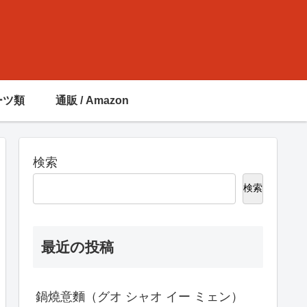
ーツ類
通販 / Amazon
検索
検索
最近の投稿
鍋燒意麵（グオ シャオ イー ミェン）