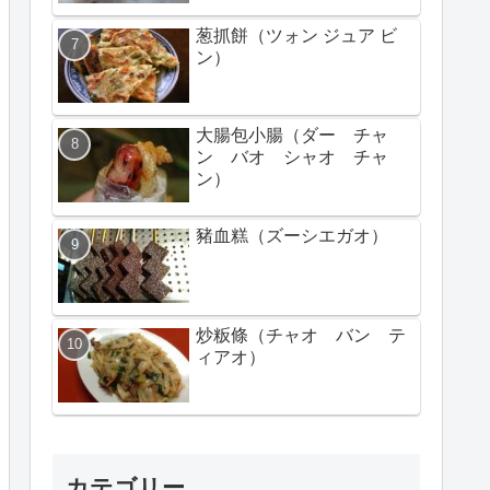
葱抓餅（ツォン ジュア ビ
ン）
大腸包小腸（ダー チャ
ン バオ シャオ チャ
ン）
豬血糕（ズーシエガオ）
炒粄條（チャオ バン テ
ィアオ）
カテゴリー