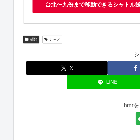
台北〜九份まで移動できるシャトル送迎サ
麺類
ナ～ノ
シ
X
LINE
hmr