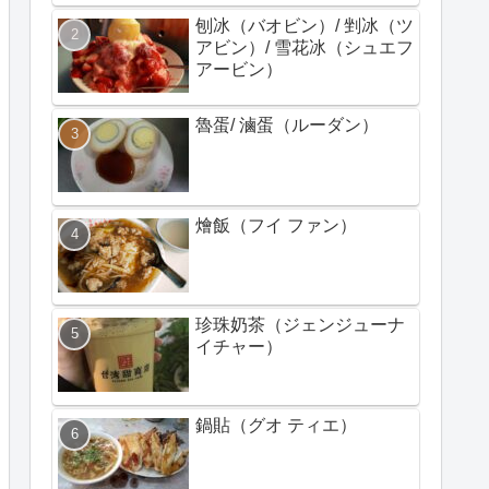
刨冰（バオビン）/ 剉冰（ツ
アビン）/ 雪花冰（シュエフ
アービン）
魯蛋/ 滷蛋（ルーダン）
燴飯（フイ ファン）
珍珠奶茶（ジェンジューナ
イチャー）
鍋貼（グオ ティエ）