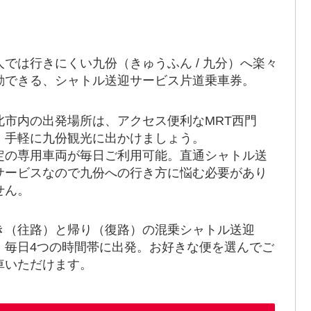
人では行きにくい九份（きゅうふん / 九分）へ楽々
動できる、シャトル送迎サービス片道乗車券。
北市内の出発場所は、アクセス便利なMRT西門
。手軽に九份観光に出かけましょう。
定の専用車両が毎日ご利用可能。直通シャトル送
サービスなので九份への行き方に悩む必要があり
せん。
き（往路）と帰り（復路）の混乗シャトル送迎
、毎日4つの時間帯に出発。お好きな便を選んでご
車いただけます。